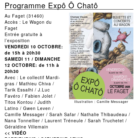
Programme Expô Ô Chatô
Au Faget (31460)
Accès : Le Wagon du
Faget
Entrée gratuite à
l’exposition
VENDREDI 10 OCTOBRE:
de 15h à 20h30
SAMEDI 11 / DIMANCHE
12 OCTOBRE: de 11h à
20h30
Avec : Le collectif Mardi-
gras / Mathieu Chiva /
Tarik Essalhi / J.Luc
Favéro / Fabien Jolet /
Illustration : Camille Messager
Titos Kontou / Judith
Latino / Gwen Leven /
Camille Messager / Sarah Safar / Nathalie Thibaudeau /
Nana Tonnellier / Laurent Tréneule / Sarah Truchetet /
Géraldine Villemain
<< VIDÉO