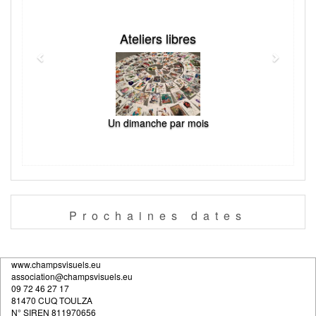
Ateliers libres
Un dimanche par mois
Prochaines
dates
www.champsvisuels.eu
association@champsvisuels.eu
09 72 46 27 17
81470 CUQ TOULZA
N
° SIREN 811970656