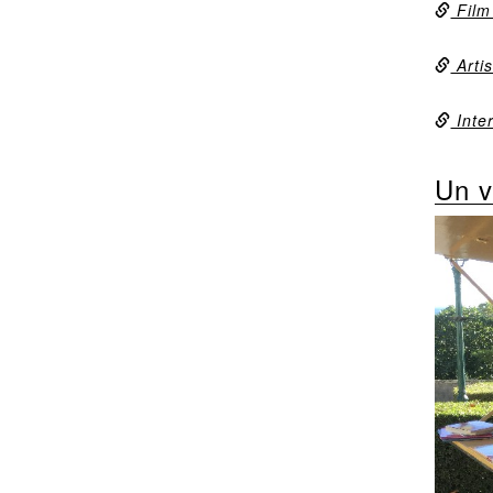
Film
Artis
Inter
Un v