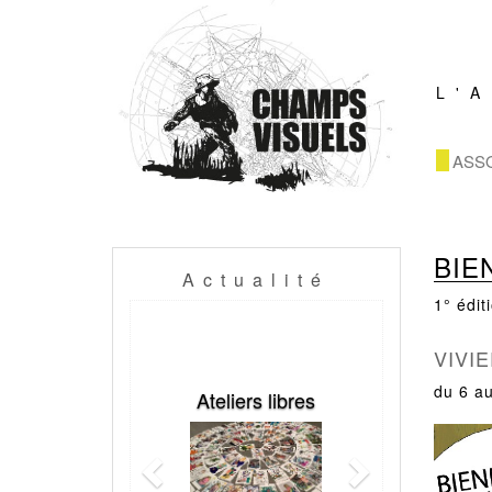
L'
ASS
BIE
Actualité
1° édit
Previous
Next
VIVI
du 6 a
Ateliers libres