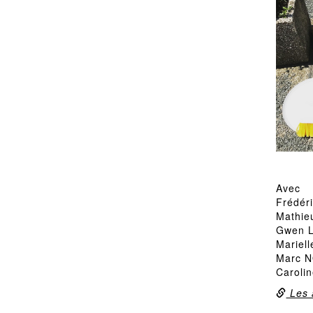
Avec
Frédér
Mathie
Gwen L
Mariel
Marc N
Caroli
Les a