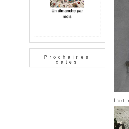
Un dimanche par
mois
Prochaines
dates
L'art 
G
D
À