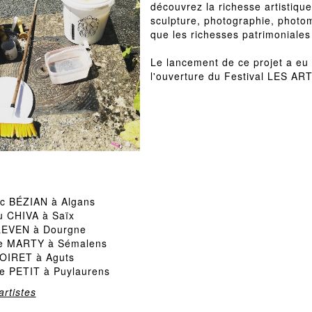
découvrez la richesse artistique 
sculpture, photographie, photo
que les richesses patrimoniales
Le lancement de ce projet a eu l
l'ouverture du Festival LES AR
ic BÉZIAN à Algans
u CHIVA à Saïx
EVEN à Dourgne
le MARTY à Sémalens
OIRET à Aguts
ne PETIT à Puylaurens
rtistes