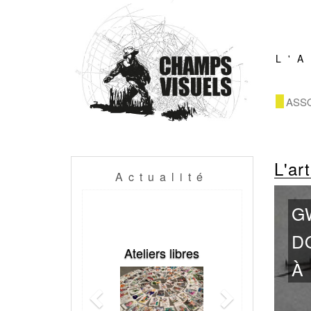
L'
ASS
L'art
Actualité
Previous
Next
Ateliers libres