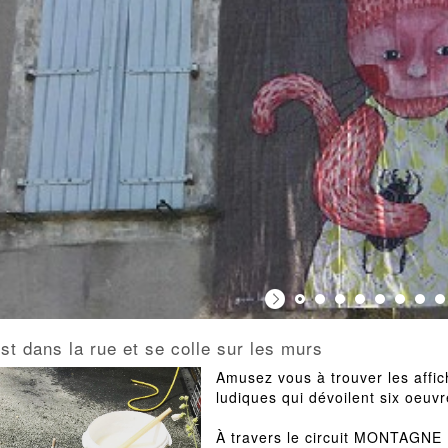
est dans la rue et se colle sur les murs
WEN LEVEN
Amusez vous à trouver les affic
OURGNE
 L'OFFICE DU TOURISME
ludiques qui dévoilent six oeuvr
À travers le circuit MONTAGN