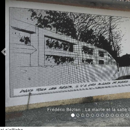
s fêtes à Algans
ici s'affiche